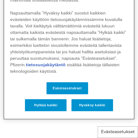
mainontaa sosiaalisessa mediassa.
Napsauttamalla ”Hyväksy kaikki” suostut kaikkien
evästeiden käyttöön tietosuojakäytännössämme kuvatulla
tavalla. Voit kieltäytyä välttämättömiä evästeitä lukuun
ottamatta kaikista evästeistä napsauttamalla ”Hylkää kaikki”
tai sulkemalla tämän bannerin. Jos haluat lisätietoja,
esimerkiksi luettelon sivustollemme evästeitä tallentavista
yhteistyökumppaneista tai jos haluat hallita asetuksiasi ja
peruuttaa suostumuksesi, napsauta ”Evästeasetukset”.
Pfizerin
tietosuojakäytäntö
sisältää lisätietoja tällaisten
teknologioiden käytöstä.
Evästeasetukset
Hylkää kaikki
Hyväksy kaikki
Evästeasetukset