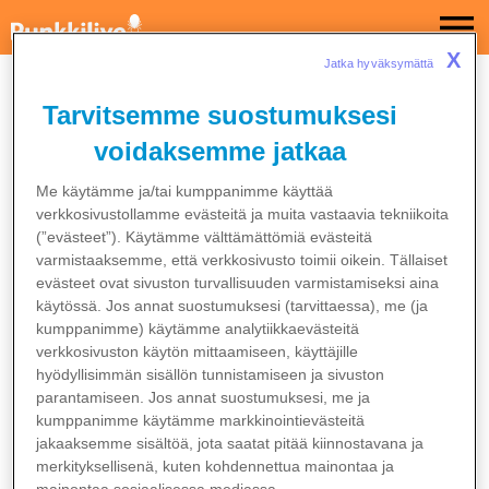
X
Jatka hyväksymättä  
Tarvitsemme suostumuksesi
voidaksemme jatkaa
Me käytämme ja/tai kumppanimme käyttää
verkkosivustollamme evästeitä ja muita vastaavia tekniikoita
(”evästeet”). Käytämme välttämättömiä evästeitä
varmistaaksemme, että verkkosivusto toimii oikein. Tällaiset
evästeet ovat sivuston turvallisuuden varmistamiseksi aina
käytössä. Jos annat suostumuksesi (tarvittaessa), me (ja
kumppanimme) käytämme analytiikkaevästeitä
verkkosivuston käytön mittaamiseen, käyttäjille
hyödyllisimmän sisällön tunnistamiseen ja sivuston
parantamiseen. Jos annat suostumuksesi, me ja
kumppanimme käytämme markkinointievästeitä
jakaaksemme sisältöä, jota saatat pitää kiinnostavana ja
merkityksellisenä, kuten kohdennettua mainontaa ja